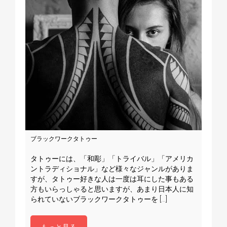
ブラックワークタトゥー
『和
タトゥーには、「和彫」「トライバル」「アメリカ
タト
ントラディショナル」など様々なジャンルがありま
勢力
すが、タトゥー好きな人は一度は耳にした事もある
が日
方もいらっしゃると思いますが、あまり日本人に知
は入
られていないブラックワークタトゥーを […]
るこ
もっと見る