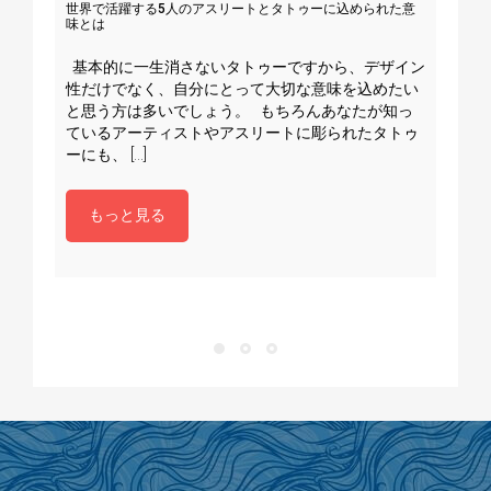
世界で活躍する5人のアスリートとタトゥーに込められた意
Tat
味とは
まだ
基本的に一生消さないタトゥーですから、デザイン
でも
性だけでなく、自分にとって大切な意味を込めたい
で今
と思う方は多いでしょう。 もちろんあなたが知っ
東近
ているアーティストやアスリートに彫られたタトゥ
ーにも、 […]
もっと見る