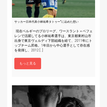
サッカー日本代表小林祐希タトゥー”に込めた想い
ファ
現在ベルギーのプロリーグ、ワースラント＝ベフェ
ファ
レンで活躍してる小林祐希選手は、東京都東村山市
に、
出身で東京ヴェルディ下部組織を経て、2011年にト
るタ
ップチーム昇格。1年目から中心選手として存在感
く徹
を発揮し、2012 […]
度きり
もっと見る